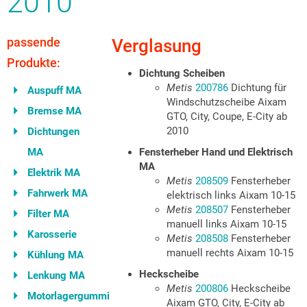
2010
passende
Verglasung
Produkte:
Dichtung Scheiben
Metis
200786
Dichtung für
Auspuff MA
Windschutzscheibe Aixam
Bremse MA
GTO, City, Coupe, E-City ab
2010
Dichtungen
MA
Fensterheber Hand und Elektrisch
MA
Elektrik MA
Metis
208509
Fensterheber
Fahrwerk MA
elektrisch links Aixam 10-15
Metis
208507
Fensterheber
Filter MA
manuell links Aixam 10-15
Karosserie
Metis
208508
Fensterheber
manuell rechts Aixam 10-15
Kühlung MA
Heckscheibe
Lenkung MA
Metis
200806
Heckscheibe
Motorlagergummi
Aixam GTO, City, E-City ab