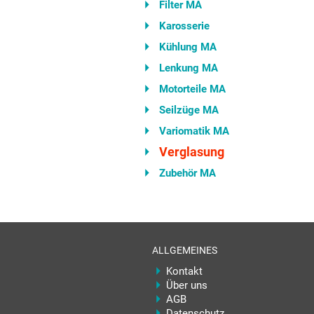
Filter MA
Karosserie
Kühlung MA
Lenkung MA
Motorteile MA
Seilzüge MA
Variomatik MA
Verglasung
Zubehör MA
ALLGEMEINES
Kontakt
Über uns
AGB
Datenschutz