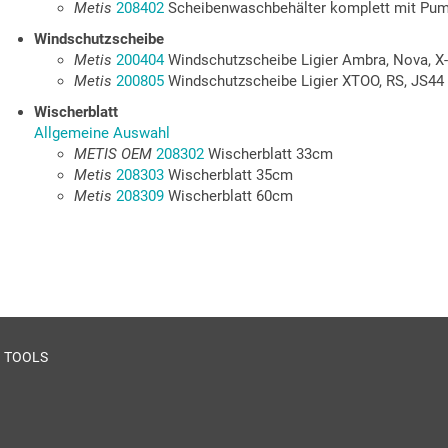
Metis
208402
Scheibenwaschbehälter komplett mit Pum
Windschutzscheibe
Metis
200404
Windschutzscheibe Ligier Ambra, Nova, X
Metis
200805
Windschutzscheibe Ligier XTOO, RS, JS44
Wischerblatt
Allgemeine Auswahl
METIS OEM
208302
Wischerblatt 33cm
Metis
208303
Wischerblatt 35cm
Metis
208309
Wischerblatt 60cm
TOOLS