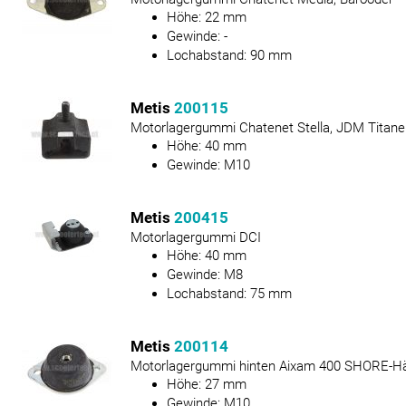
Höhe:
22
mm
Gewinde:
-
Lochabstand:
90
mm
Metis
200115
Motorlagergummi Chatenet Stella, JDM Titane
Höhe:
40
mm
Gewinde:
M10
Metis
200415
Motorlagergummi DCI
Höhe:
40
mm
Gewinde:
M8
Lochabstand:
75
mm
Metis
200114
Motorlagergummi hinten Aixam 400 SHORE-Hä
Höhe:
27
mm
Gewinde:
M10