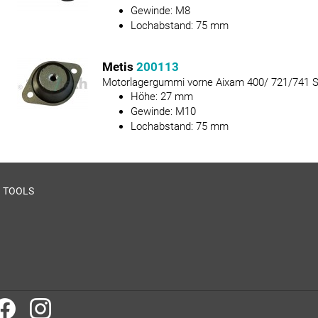
Gewinde:
M8
Lochabstand:
75
mm
Metis
200113
Motorlagergummi vorne Aixam 400/ 721/741 
Höhe:
27
mm
Gewinde:
M10
Lochabstand:
75
mm
TOOLS