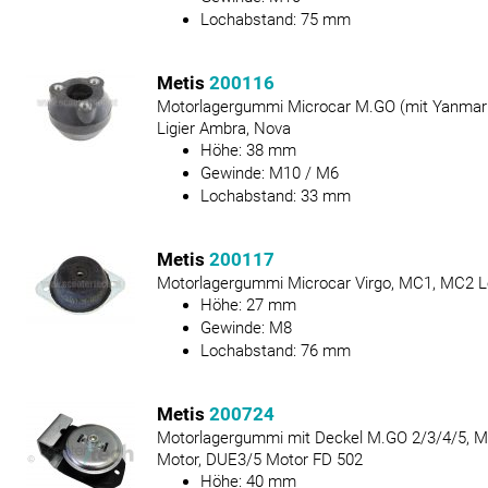
Lochabstand:
75
mm
Metis
200116
Motorlagergummi Microcar M.GO (mit Yanmar M
Ligier Ambra, Nova
Höhe:
38
mm
Gewinde:
M10 / M6
Lochabstand:
33
mm
Metis
200117
Motorlagergummi Microcar Virgo, MC1, MC2 L
Höhe:
27
mm
Gewinde:
M8
Lochabstand:
76
mm
Metis
200724
Motorlagergummi mit Deckel M.GO 2/3/4/5, M8
Motor, DUE3/5 Motor FD 502
Höhe:
40
mm