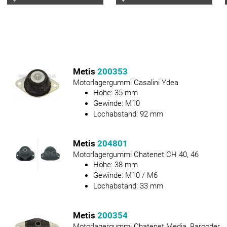
Metis
200353
Motorlagergummi Casalini Ydea
Höhe:
35
mm
Gewinde:
M10
Lochabstand:
92
mm
Metis
204801
Motorlagergummi Chatenet CH 40, 46
Höhe:
38
mm
Gewinde:
M10 / M6
Lochabstand:
33
mm
Metis
200354
Motorlagergummi Chatenet Media, Barooder