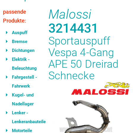
Malossi
passende
Produkte:
3214431
Auspuff
Sportauspuff
Bremse
Vespa 4-Gang
Dichtungen
Elektrik -
APE 50 Dreirad
Beleuchtung
Schnecke
Fahrgestell -
Fahrwerk
Kugel- und
Nadellager
Lenker -
Lenkeranbauteile
Motorteile