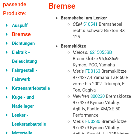
passende
Bremse
Produkte:
Bremshebel am Lenker
OEM
510541
Bremshebel
Auspuff
rechts schwarz Brixton BX
Bremse
125
Dichtungen
Bremsklötze
Elektrik -
Malossi
6215055BB
Bremsklötze 96,5x36x9
Beleuchtung
Kymco, PGO, Yamaha
Fahrgestell -
Metis
FD0163
Bremsklötze
97x42x7,4 Yamaha TZR 50 R
Fahrwerk
vorne bis 2002, Triumph, E-
Kettenantriebsteile
Ton, Cagiva
Newfren
800230
Bremsklötze
Kugel- und
97x42x9 Kymco Vitality,
Nadellager
Agility, Fantic XM/XE 50
Lenker -
Performance
Metis
FD0230
Bremsklötze
Lenkeranbauteile
97x42x9 Kymco Vitality,
Motorteile