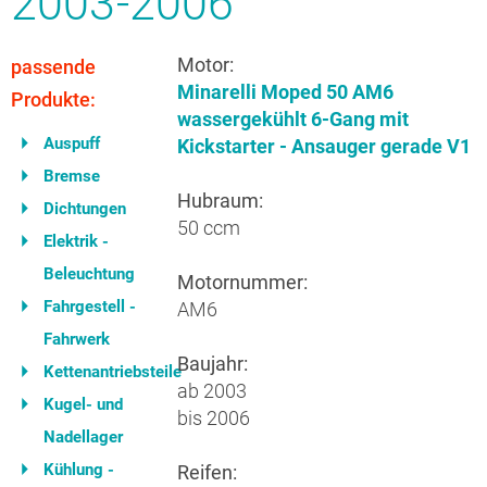
2003-2006
Motor:
passende
Minarelli Moped 50 AM6
Produkte:
wassergekühlt 6-Gang mit
Auspuff
Kickstarter - Ansauger gerade V1
Bremse
Hubraum:
Dichtungen
50 ccm
Elektrik -
Beleuchtung
Motornummer:
Fahrgestell -
AM6
Fahrwerk
Baujahr:
Kettenantriebsteile
ab 2003
Kugel- und
bis 2006
Nadellager
Kühlung -
Reifen: