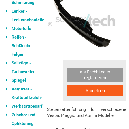
Schmierung
Lenker -
Lenkeranbauteile
Motorteile
Reifen -
Schläuche -
Felgen
Seilzüge -
Tachowellen
als Fachhändler
registrieren
Spiegel
Vergaser -
Anmelden
Kraftstoffzufuhr
Werkstattbedarf
Steuerkettenführung für verschiedene
Zubehör und
Vespa, Piaggio und Aprilia Modelle
Optiktuning