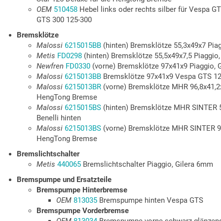
OEM
510458
Hebel links oder rechts silber für Vespa G
GTS 300 125-300
Bremsklötze
Malossi
6215015BB
(hinten) Bremsklötze 55,3x49x7 Piaggi
Metis
FD0298
(hinten) Bremsklötze 55,5x49x7,5 Piaggio, G
Newfren
FD0330
(vorne) Bremsklötze 97x41x9 Piaggio, 
Malossi
6215013BB
Bremsklötze 97x41x9 Vespa GTS 12
Malossi
6215013BR
(vorne) Bremsklötze MHR 96,8x41,2x
HengTong Bremse
Malossi
6215015BS
(hinten) Bremsklötze MHR SINTER 55,
Benelli hinten
Malossi
6215013BS
(vorne) Bremsklötze MHR SINTER 96,
HengTong Bremse
Bremslichtschalter
Metis
440065
Bremslichtschalter Piaggio, Gilera 6mm
Bremspumpe und Ersatzteile
Bremspumpe Hinterbremse
OEM
813035
Bremspumpe hinten Vespa GTS
Bremspumpe Vorderbremse