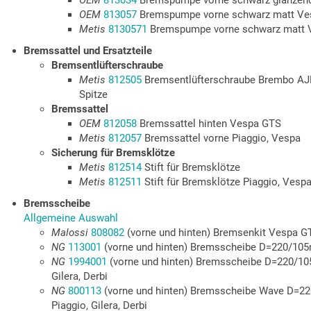
OEM
813034
Bremspumpe vorne schwarz glänzen
OEM
813057
Bremspumpe vorne schwarz matt Ves
Metis
8130571
Bremspumpe vorne schwarz matt V
Bremssattel und Ersatzteile
Bremsentlüfterschraube
Metis
812505
Bremsentlüfterschraube Brembo AJP
Spitze
Bremssattel
OEM
812058
Bremssattel hinten Vespa GTS
Metis
812057
Bremssattel vorne Piaggio, Vespa
Sicherung für Bremsklötze
Metis
812514
Stift für Bremsklötze
Metis
812511
Stift für Bremsklötze Piaggio, Vesp
Bremsscheibe
Allgemeine Auswahl
Malossi
808082
(vorne und hinten) Bremsenkit Vespa 
NG
113001
(vorne und hinten) Bremsscheibe D=220/105m
NG
1994001
(vorne und hinten) Bremsscheibe D=220/105
Gilera, Derbi
NG
800113
(vorne und hinten) Bremsscheibe Wave D=22
Piaggio, Gilera, Derbi