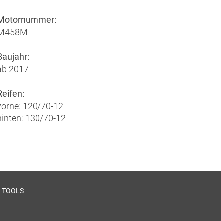
Motornummer:
M458M
Baujahr:
ab 2017
Reifen:
vorne: 120/70-12
hinten: 130/70-12
TOOLS