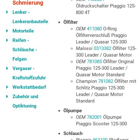
Schmierung
Öldruckschalter Piaggio 125-
Lenker -
800 4T
Lenkeranbauteile
Ölfilter
OEM
411080
O-Ring
Motorteile
Ölfilterverschluß Piaggio
Reifen -
Leader / Quasar 125-300
Malossi
0313382
Ölfilter 125-
Schläuche -
300 Leader / Quasar Motor
Felgen
OEM
781085
Ölfilter Original
Piaggio 125-300 Leader /
Vergaser -
Quasar Motor Standard
Kraftstoffzufuhr
Champion
781082
Ölfilter mit
Werkstattbedarf
Schlitz Piaggio 125-300
Leader / Quasar Motor
Zubehör und
Standard
Optiktuning
Ölpumpe
OEM
782001
Ölpumpe
Piaggio Scooter 125-300
Schlauch