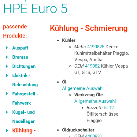
HPE Euro 5
passende
Kühlung - Schmierung
Produkte:
Kühler
Metis
4190825
Deckel
Auspuff
Kühlmittelbehälter Piaggio,
Bremse
Vespa, Aprilia
OEM
419082
Kühler Vespa
Dichtungen
GT, GTS, GTV
Elektrik -
Öl
Beleuchtung
Allgemeine Auswahl
Fahrgestell -
Werkzeug Öle
Allgemeine Auswahl
Fahrwerk
Buzzetti
5112
Kugel- und
Ölfilterschlüssel
Piaggio
Nadellager
Kühlung -
Öldruckschalter
OEM
4400831