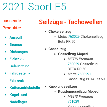
2021 Sport E5
passende
Seilzüge - Tachowellen
Produkte:
Chokerseilzug
Metis
763029
Chokerseilzug
Auspuff
Beta RR 50
Bremse
Gasseilzug
Dichtungen
Gasseilzug Moped
Elektrik -
METIS Premium
760029
Gasseilzug
Beleuchtung
BETA RR 50
Fahrgestell -
Metis
7600291
Gasseilzug BETA RR 50
Fahrwerk
Kupplungsseilzug
Kettenantriebsteile
Kupplungsseilzug Moped
Kugel- und
METIS Premium
761029
Nadellager
Kupplungsseilzug