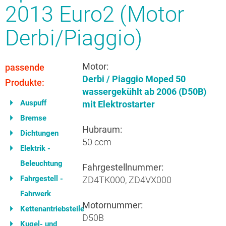
2013 Euro2 (Motor
Derbi/Piaggio)
Motor:
passende
Derbi / Piaggio Moped 50
Produkte:
wassergekühlt ab 2006 (D50B)
Auspuff
mit Elektrostarter
Bremse
Hubraum:
Dichtungen
50 ccm
Elektrik -
Beleuchtung
Fahrgestellnummer:
Fahrgestell -
ZD4TK000, ZD4VX000
Fahrwerk
Motornummer:
Kettenantriebsteile
D50B
Kugel- und