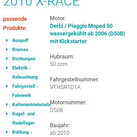
2010 X-RACE
Motor:
passende
Derbi / Piaggio Moped 50
Produkte:
wassergekühlt ab 2006 (D50B)
Auspuff
mit Kickstarter
Bremse
Hubraum:
Dichtungen
50 ccm
Elektrik -
Beleuchtung
Fahrgestellnummer:
Fahrgestell -
VTHSR1D1A
Fahrwerk
Motornummer:
Kettenantriebsteile
D50B
Kugel- und
Nadellager
Baujahr:
Kühlung -
ab 2010