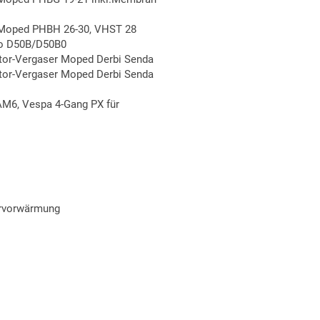
 Moped PHBH 26-30, VHST 28
gio D50B/D50B0
tor-Vergaser Moped Derbi Senda
tor-Vergaser Moped Derbi Senda
M6, Vespa 4-Gang PX für
ervorwärmung