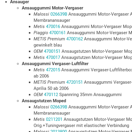
Ansauger
Ansauggummi Motor-Vergaser
Malossi
026639B
Ansauggummi Motor-Vergaser A
Membranansauger
Metis
470016
Ansauggummi Motor-Vergaser Moped
Piaggio
4700161
Ansauggummi Motor-Vergaser Mo
METIS Premium
4700162
Ansauggummi Motor-Ver
gewinkelt blau
OEM
4700151
Ansaugstutzen Motor-Vergaser Mop
Metis
470017
Ansaugstutzen Motor-Vergaser Mope
Ansauggummi Vergaser-Luftfilter
Metis
472015
Ansauggummi Vergaser-Luftfilterbox
ab 2006
METIS Premium
4720151
Ansauggummi Vergaser-Lu
Aprilia 50 ab 2006
OEM
470112
Spannring 35mm Ansauggummi
Ansaugstutzen Moped
Malossi
026639B
Ansauggummi Motor-Vergaser A
Membranansauger
Metis
0211201
Ansaugstutzen Motor-Vergaser Mop
Orig.+Tuningvergaser mit elastischer Verbindung
Malossi
2013800
Ansaugstutzen Motor-Vergaser 