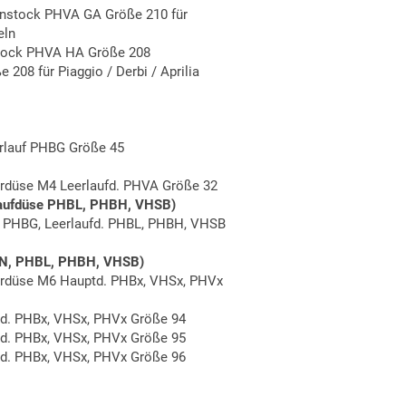
nstock PHVA GA Größe 210 für
eln
stock PHVA HA Größe 208
08 für Piaggio / Derbi / Aprilia
rlauf PHBG Größe 45
erdüse M4 Leerlaufd. PHVA Größe 32
laufdüse PHBL, PHBH, VHSB)
 PHBG, Leerlaufd. PHBL, PHBH, VHSB
N, PHBL, PHBH, VHSB)
serdüse M6 Hauptd. PHBx, VHSx, PHVx
d. PHBx, VHSx, PHVx Größe 94
d. PHBx, VHSx, PHVx Größe 95
d. PHBx, VHSx, PHVx Größe 96