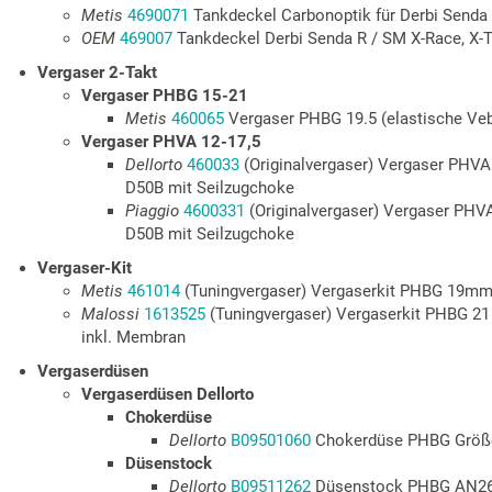
Metis
4690071
Tankdeckel Carbonoptik für Derbi Senda
OEM
469007
Tankdeckel Derbi Senda R / SM X-Race, X-
Vergaser 2-Takt
Vergaser PHBG 15-21
Metis
460065
Vergaser PHBG 19.5 (elastische Ve
Vergaser PHVA 12-17,5
Dellorto
460033
(Originalvergaser) Vergaser PHVA 
D50B mit Seilzugchoke
Piaggio
4600331
(Originalvergaser) Vergaser PHVA 
D50B mit Seilzugchoke
Vergaser-Kit
Metis
461014
(Tuningvergaser) Vergaserkit PHBG 19mm
Malossi
1613525
(Tuningvergaser) Vergaserkit PHBG 21
inkl. Membran
Vergaserdüsen
Vergaserdüsen Dellorto
Chokerdüse
Dellorto
B09501060
Chokerdüse PHBG Größ
Düsenstock
Dellorto
B09511262
Düsenstock PHBG AN2