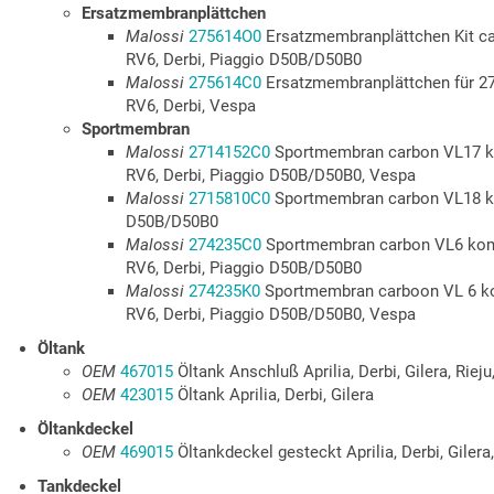
Ersatzmembranplättchen
Malossi
275614O0
Ersatzmembranplättchen Kit ca
RV6, Derbi, Piaggio D50B/D50B0
Malossi
275614C0
Ersatzmembranplättchen für 2
RV6, Derbi, Vespa
Sportmembran
Malossi
2714152C0
Sportmembran carbon VL17 ko
RV6, Derbi, Piaggio D50B/D50B0, Vespa
Malossi
2715810C0
Sportmembran carbon VL18 kom
D50B/D50B0
Malossi
274235C0
Sportmembran carbon VL6 komp
RV6, Derbi, Piaggio D50B/D50B0
Malossi
274235K0
Sportmembran carboon VL 6 ko
RV6, Derbi, Piaggio D50B/D50B0, Vespa
Öltank
OEM
467015
Öltank Anschluß Aprilia, Derbi, Gilera, Rieju
OEM
423015
Öltank Aprilia, Derbi, Gilera
Öltankdeckel
OEM
469015
Öltankdeckel gesteckt Aprilia, Derbi, Gilera
Tankdeckel