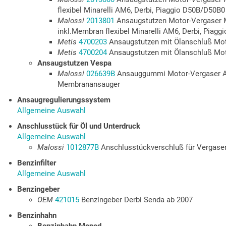
flexibel Minarelli AM6, Derbi, Piaggio D50B/D50B0
Malossi
2013801
Ansaugstutzen Motor-Vergaser
inkl.Membran flexibel Minarelli AM6, Derbi, Piag
Metis
4700203
Ansaugstutzen mit Ölanschluß Mo
Metis
4700204
Ansaugstutzen mit Ölanschluß Mo
Ansaugstutzen Vespa
Malossi
026639B
Ansauggummi Motor-Vergaser A
Membranansauger
Ansaugregulierungssystem
Allgemeine Auswahl
Anschlusstück für Öl und Unterdruck
Allgemeine Auswahl
Malossi
1012877B
Anschlusstückverschluß für Vergas
Benzinfilter
Allgemeine Auswahl
Benzingeber
OEM
421015
Benzingeber Derbi Senda ab 2007
Benzinhahn