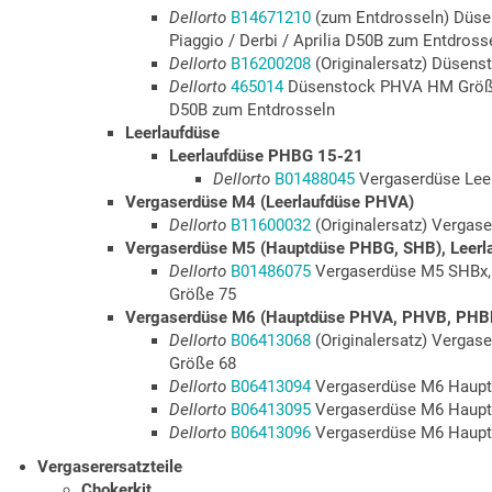
Dellorto
B14671210
(zum Entdrosseln) Düse
Piaggio / Derbi / Aprilia D50B zum Entdross
Dellorto
B16200208
(Originalersatz) Düsen
Dellorto
465014
Düsenstock PHVA HM Größe 2
D50B zum Entdrosseln
Leerlaufdüse
Leerlaufdüse PHBG 15-21
Dellorto
B01488045
Vergaserdüse Lee
Vergaserdüse M4 (Leerlaufdüse PHVA)
Dellorto
B11600032
(Originalersatz) Vergas
Vergaserdüse M5 (Hauptdüse PHBG, SHB), Leer
Dellorto
B01486075
Vergaserdüse M5 SHBx,
Größe 75
Vergaserdüse M6 (Hauptdüse PHVA, PHVB, PHB
Dellorto
B06413068
(Originalersatz) Verga
Größe 68
Dellorto
B06413094
Vergaserdüse M6 Haupt
Dellorto
B06413095
Vergaserdüse M6 Haupt
Dellorto
B06413096
Vergaserdüse M6 Haupt
Vergaserersatzteile
Chokerkit