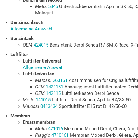
Benzinhahn Moped
Metis
5345
Unterdruckbenzinhahn Aprilia SX 50, RX
Malaguti
Benzinschlauch
Allgemeine Auswahl
Benzintank
OEM
424015
Benzintank Derbi Senda R / SM X-Race, X-
Luftfilter
Luftfilter Universal
Allgemeine Auswahl
Luftfilterkasten
Malossi
263161
Abstimmhülsen für Originalluftfilt
OEM
1421151
Ansauggummi Luftfilterkasten Derb
OEM
142115
Luftfilterkasten Derbi Senda
Metis
141015
Luftfilter Derbi Senda, Aprilia RX/SX 50
Malossi
0413434
Sportluftfilter E15 rot D=42/50-60
Membran
Ersatzmembran
Metis
471016
Membran Moped Derbi, Gilera, Apri
Piaggio
4710161
Membran Moped Derbi, Gilera, A