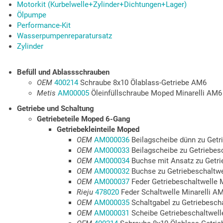
Motorkit (Kurbelwelle+Zylinder+Dichtungen+Lager)
Ölpumpe
Performance-Kit
Wasserpumpenreparatursatz
Zylinder
Befüll und Ablassschrauben
OEM
400214
Schraube 8x10 Ölablass-Getriebe AM6
Metis
AM00005
Öleinfüllschraube Moped Minarelli AM6
Getriebe und Schaltung
Getriebeteile Moped 6-Gang
Getriebekleinteile Moped
OEM
AM000036
Beilagscheibe dünn zu Getr
OEM
AM000033
Beilagscheibe zu Getriebes
OEM
AM000034
Buchse mit Ansatz zu Getri
OEM
AM000032
Buchse zu Getriebeschaltw
OEM
AM000037
Feder Getriebeschaltwelle 
Rieju
478020
Feder Schaltwelle Minarelli A
OEM
AM000035
Schaltgabel zu Getriebesch
OEM
AM000031
Scheibe Getriebeschaltwel