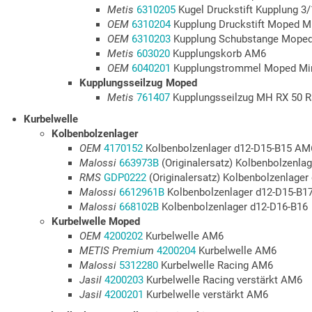
Metis
6310205
Kugel Druckstift Kupplung 3
OEM
6310204
Kupplung Druckstift Moped Mi
OEM
6310203
Kupplung Schubstange Moped
Metis
603020
Kupplungskorb AM6
OEM
6040201
Kupplungstrommel Moped Min
Kupplungsseilzug Moped
Metis
761407
Kupplungsseilzug MH RX 50 R
Kurbelwelle
Kolbenbolzenlager
OEM
4170152
Kolbenbolzenlager d12-D15-B15 A
Malossi
663973B
(Originalersatz) Kolbenbolzenl
RMS
GDP0222
(Originalersatz) Kolbenbolzenlage
Malossi
6612961B
Kolbenbolzenlager d12-D15-B1
Malossi
668102B
Kolbenbolzenlager d12-D16-B16
Kurbelwelle Moped
OEM
4200202
Kurbelwelle AM6
METIS Premium
4200204
Kurbelwelle AM6
Malossi
5312280
Kurbelwelle Racing AM6
Jasil
4200203
Kurbelwelle Racing verstärkt AM6
Jasil
4200201
Kurbelwelle verstärkt AM6