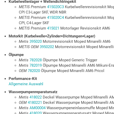
Kurbelwellenlager + Wellendichtringekit
METIS Premium
415020C3
Kurbelwellenrevisionskit Mo
CPI C3-Lager SKF, WDR NBR
METIS Premium
415020C4
Kurbelwellenrevisionskit Mo
CPI, C4-Lager SKF
METIS Premium
415021
Motorlager Revisionskit AM6
Motorkit (Kurbelwelle+Zylinder+Dichtungen+Lager)
Metis
395020
Motorrevisionskit Moped Minarelli AM6
METIS OEM
3950202
Motorrevisionskit Moped Minarell
Ölpumpe
Metis
782028
Ölpumpe Moped Generic Trigger
Metis
782019
Ölpumpe Moped Minarelli AM6 Mikuni-Ersa
OEM
782020
Ölpumpe Moped Minarelli AM6 Pricol
Performance-Kit
Allgemeine Auswahl
Wasserpumpenreparatursatz
Metis
418022
Deckel Wasserpumpe Moped Minarelli A
OEM
4180221
Deckel Wasserpumpe Moped Minarelli A
Metis
AM00004
Wasserpumpeneinlassmuffe Moped Min
Metis
418020
Wasserpumpenreparatursatz Moped Minar