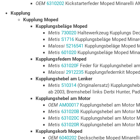
OEM
6310202
Kickstarterfeder Moped Minarelli 
Kupplung
Kupplung Moped
Kupplungsbeläge Moped
Metis
730020
Haltewerkzeug Kupplungs Dec
Metis
S1716
Kupplungsbeläge Moped Minarel
Malossi
5216541
Kupplungsbeläge Moped Mi
Metis
601020
Kupplungsbeläge Moped Minar
Kupplungsfedern Moped
Metis
631020F
Feder für Kupplungshebel am
Malossi
2912235
Kupplungsfedernkit Moped 
Kupplungshebel am Lenker
Metis
510314
(Originalersatz) Kupplungshe
ab 2003, Bremshebel links Derbi Hunter, Pa
Kupplungshebel am Motor
OEM
AM00017
Kupplungshebel am Motor Mo
Metis
631020B
Kupplungshebel am Motor Mo
Metis
631020C
Kupplungshebel am Motor M
Metis
631020R
Kupplungshebel am Motor Mo
Kupplungskorb Moped
OEM
6040202
Deckscheibe Moped Minarell