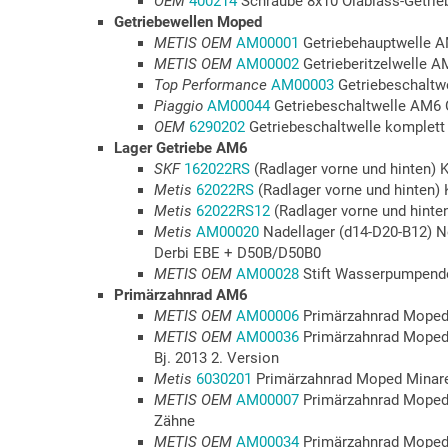
OEM
400214
Schraube 8x10 Ölablass-Getri
Getriebewellen Moped
METIS OEM
AM00001
Getriebehauptwelle 
METIS OEM
AM00002
Getrieberitzelwelle A
Top Performance
AM00003
Getriebeschaltw
Piaggio
AM00044
Getriebeschaltwelle AM6
OEM
6290202
Getriebeschaltwelle komplet
Lager Getriebe AM6
SKF
162022RS
(Radlager vorne und hinten) 
Metis
62022RS
(Radlager vorne und hinten) 
Metis
62022RS12
(Radlager vorne und hinte
Metis
AM00020
Nadellager (d14-D20-B12) N
Derbi EBE + D50B/D50B0
METIS OEM
AM00028
Stift Wasserpumpende
Primärzahnrad AM6
METIS OEM
AM00006
Primärzahnrad Moped 
METIS OEM
AM00036
Primärzahnrad Moped 
Bj. 2013 2. Version
Metis
6030201
Primärzahnrad Moped Minare
METIS OEM
AM00007
Primärzahnrad Moped 
Zähne
METIS OEM
AM00034
Primärzahnrad Moped 