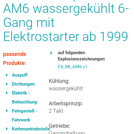
AM6 wassergekühlt 6-
Gang mit
Elektrostarter ab 1999
auf folgenden
passende
Explosionszeichnungen
Produkte:
EX_MI_AM6 v1
Auspuff
Kühlung:
Dichtungen
wassergekühlt
Elektrik -
Beleuchtung
Arbeitsprinzip:
2 Takt
Fahrgestell -
Fahrwerk
Getriebe:
Kettenantriebsteile
Gangschaltung