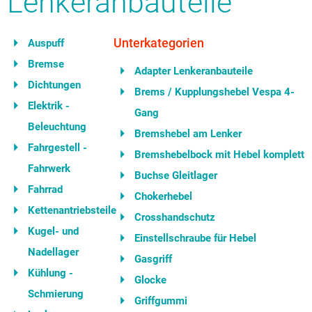
Lenkeranbauteile
Unterkategorien
Auspuff
Bremse
Adapter Lenkeranbauteile
Dichtungen
Brems / Kupplungshebel Vespa 4-
Elektrik -
Gang
Beleuchtung
Bremshebel am Lenker
Fahrgestell -
Bremshebelbock mit Hebel komplett
Fahrwerk
Buchse Gleitlager
Fahrrad
Chokerhebel
Kettenantriebsteile
Crosshandschutz
Kugel- und
Einstellschraube für Hebel
Nadellager
Gasgriff
Kühlung -
Glocke
Schmierung
Griffgummi