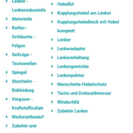
Lenker -
Hebelkit
Lenkeranbauteile
Kupplungshebel am Lenker
Motorteile
Kupplungshebelbock mit Hebel
Reifen -
komplett
Schläuche -
Lenker
Felgen
Lenkeradapter
Seilzüge -
Lenkererhöhung
Tachowellen
Lenkergewichte
Spiegel
Lenkerpolster
Sturzhelm -
Manschette Hebelschutz
Bekleidung
Tacho und Drehzahlmesser
Vergaser -
Windschild
Kraftstoffzufuhr
Zubehör Lenker
Werkstattbedarf
Zubehör und