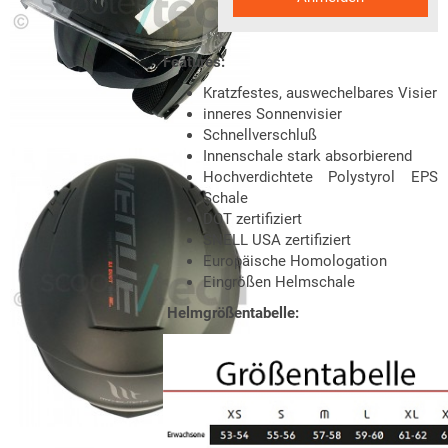
Features:
Kratzfestes, auswechelbares Visier
inneres Sonnenvisier
Schnellverschluß
Innenschale stark absorbierend
Hochverdichtete Polystyrol EPS
Schale
DOT zertifiziert
SNELL USA zertifiziert
Europäische Homologation
Eingrößen Helmschale
Helmgrößentabelle: