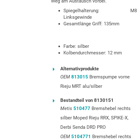
Weg am Austausch vorbei.
Spiegelhalterung: M8
Linksgewinde
Gesamtlänge Griff: 135mm
Farbe:
silber
Kolbendurchmesser:
12
mm
Alternativprodukte
OEM
813015
Bremspumpe vorne
Rieju MRT alu/silber
Bestandteil von 8130151
Metis
510477
Bremshebel rechts
silber Moped Rieju RRX, SPIKE-X,
Derbi Senda DRD PRO
OEM
5104771
Bremshebel rechts