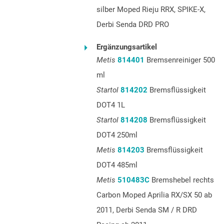
silber Moped Rieju RRX, SPIKE-X,
Derbi Senda DRD PRO
Ergänzungsartikel
Metis
814401
Bremsenreiniger 500
ml
Startol
814202
Bremsflüssigkeit
DOT4 1L
Startol
814208
Bremsflüssigkeit
DOT4 250ml
Metis
814203
Bremsflüssigkeit
DOT4 485ml
Metis
510483C
Bremshebel rechts
Carbon Moped Aprilia RX/SX 50 ab
2011, Derbi Senda SM / R DRD