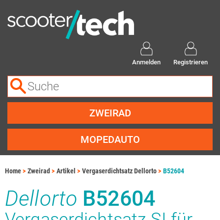
Anmelden
Registrieren
ZWEIRAD
MOPEDAUTO
Home
Zweirad
Artikel
Vergaserdichtsatz Dellorto
B52604
Dellorto
B52604
Vergaserdichtsatz SI für