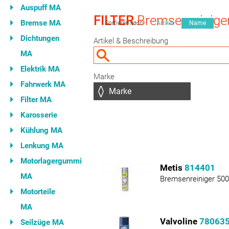
Auspuff MA
FILTER
Bremsenreinige
Bremse MA
Sortieren nach
Artikel
Name
Dichtungen
Artikel & Beschreibung
MA
Elektrik MA
Marke
Fahrwerk MA
Filter MA
Karosserie
Kühlung MA
Lenkung MA
Motorlagergummi
Metis
814401
MA
Bremsenreiniger 500
Motorteile
MA
Valvoline
78063
Seilzüge MA