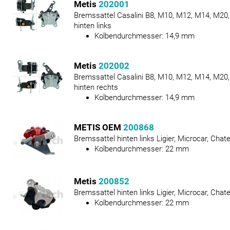
Metis
202001
Bremssattel Casalini B8, M10, M12, M14, M20,
hinten links
Kolbendurchmesser:
14,9
mm
Metis
202002
Bremssattel Casalini B8, M10, M12, M14, M20,
hinten rechts
Kolbendurchmesser:
14,9
mm
METIS OEM
200868
Bremssattel hinten links Ligier, Microcar, Chat
Kolbendurchmesser:
22
mm
Metis
200852
Bremssattel hinten links Ligier, Microcar, Chat
Kolbendurchmesser:
22
mm