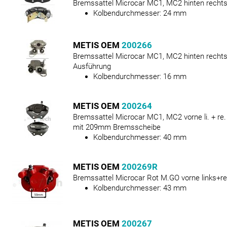
Bremssattel Microcar MC1, MC2 hinten rechts
Kolbendurchmesser:
24
mm
METIS OEM
200266
Bremssattel Microcar MC1, MC2 hinten rechts
Ausführung
Kolbendurchmesser:
16
mm
METIS OEM
200264
Bremssattel Microcar MC1, MC2 vorne li. + re.
mit 209mm Bremsscheibe
Kolbendurchmesser:
40
mm
METIS OEM
200269R
Bremssattel Microcar Rot M.GO vorne links+r
Kolbendurchmesser:
43
mm
METIS OEM
200267