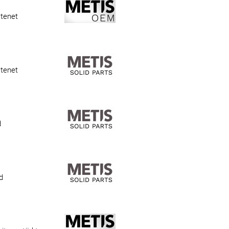
atenet
atenet
d
d