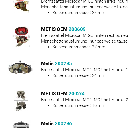
Bremssattel Microcar M.GO hinten links, neu m
Manschettenausführung (nur paarweise tausc
Kolbendurchmesser:
27
mm
METIS OEM
200609
Bremssattel Microcar M.GO hinten rechts, neu 
Manschettenausführung (nur paarweise tausc
Kolbendurchmesser:
27
mm
Metis
200295
Bremssattel Microcar MC1, MC2 hinten links 
Kolbendurchmesser:
24
mm
METIS OEM
200265
Bremssattel Microcar MC1, MC2 hinten links 2
Kolbendurchmesser:
16
mm
Metis
200296