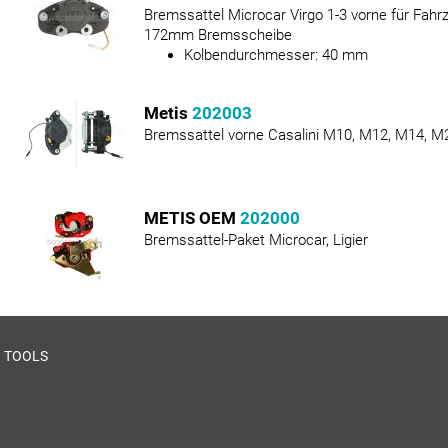
Bremssattel Microcar Virgo 1-3 vorne für Fahr
172mm Bremsscheibe
Kolbendurchmesser:
40
mm
Metis
202003
Bremssattel vorne Casalini M10, M12, M14, M
METIS OEM
202000
Bremssattel-Paket Microcar, Ligier
TOOLS