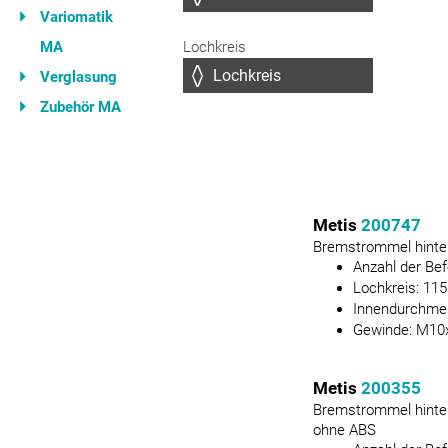
Variomatik
MA
Lochkreis
Verglasung
Zubehör MA
Metis
200747
Bremstrommel hinte
Anzahl der Be
Lochkreis:
115
Innendurchme
Gewinde:
M10x
Metis
200355
Bremstrommel hinte
ohne ABS