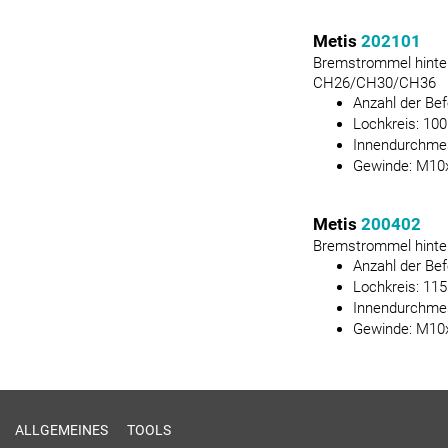
Metis
202101
Bremstrommel hinte
CH26/CH30/CH36
Anzahl der Be
Lochkreis:
100
Innendurchme
Gewinde:
M10x
Metis
200402
Bremstrommel hinte
Anzahl der Be
Lochkreis:
115
Innendurchme
Gewinde:
M10x
ALLGEMEINES
TOOLS