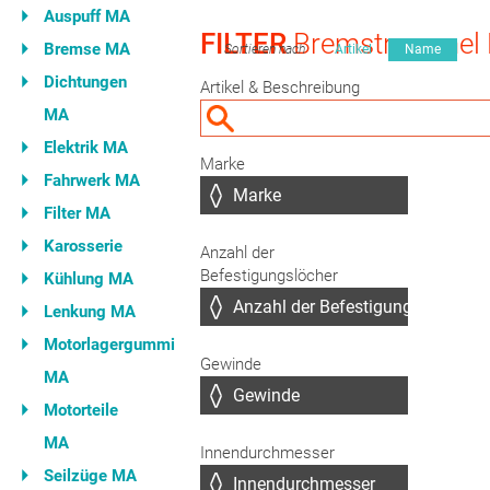
Auspuff MA
FILTER
Bremstrommel
Bremse MA
Sortieren nach
Artikel
Name
Dichtungen
Artikel & Beschreibung
MA
Elektrik MA
Marke
Fahrwerk MA
Filter MA
Karosserie
Anzahl der
Befestigungslöcher
Kühlung MA
Lenkung MA
Motorlagergummi
Gewinde
MA
Motorteile
MA
Innendurchmesser
Seilzüge MA