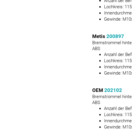
Anzahl der Be
Lochkreis:
115
Innendurchme
Gewinde:
M10x
Metis
200897
Bremstrommel hinte
ABS
Anzahl der Be
Lochkreis:
115
Innendurchme
Gewinde:
M10x
OEM
202102
Bremstrommel hinte
ABS
Anzahl der Be
Lochkreis:
115
Innendurchme
Gewinde:
M10x