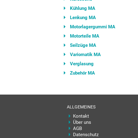
Kühlung MA
Lenkung MA
Motorlagergummi MA
Motorteile MA
Seilzüge MA
Variomatik MA
Verglasung
Zubehör MA
ALLGEMEINES
Kontakt
Über uns
AGB
Datenschutz