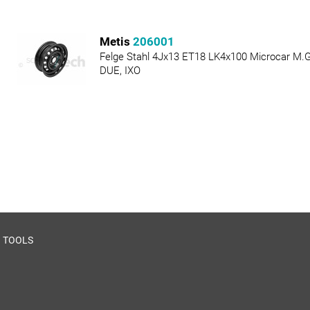
Metis
206001
Felge Stahl 4Jx13 ET18 LK4x100 Microcar M.GO
DUE, IXO
TOOLS