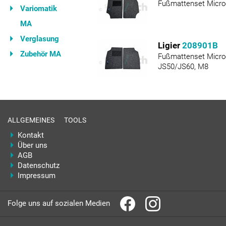
Fußmattenset Micro
Variomatik
MA
Verglasung
Ligier
208901B
Zubehör MA
Fußmattenset Microc
JS50/JS60, M8
ALLGEMEINES
TOOLS
Kontakt
Über uns
AGB
Datenschutz
Impressum
Folge uns auf sozialen Medien