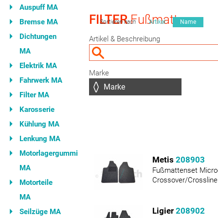
Auspuff MA
FILTER
Fußmatten
Bremse MA
Sortieren nach
Artikel
Name
Dichtungen
Artikel & Beschreibung
MA
Elektrik MA
Marke
Fahrwerk MA
Filter MA
Karosserie
Kühlung MA
Lenkung MA
Motorlagergummi
Metis
208903
MA
Fußmattenset Micro
Crossover/Crosslin
Motorteile
MA
Ligier
208902
Seilzüge MA