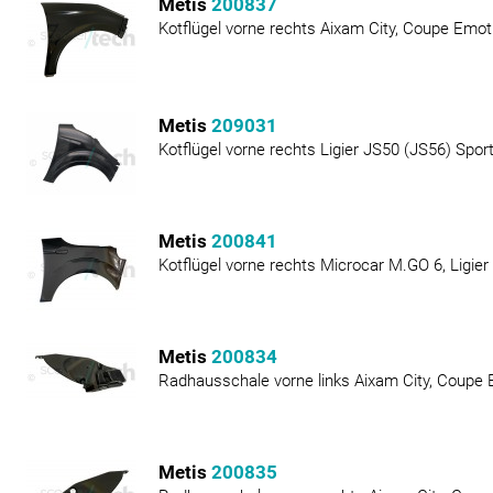
Metis
200837
Kotflügel vorne rechts Aixam City, Coupe Emot
Metis
209031
Kotflügel vorne rechts Ligier JS50 (JS56) Spor
Metis
200841
Kotflügel vorne rechts Microcar M.GO 6, Ligier
Metis
200834
Radhausschale vorne links Aixam City, Coupe
Metis
200835