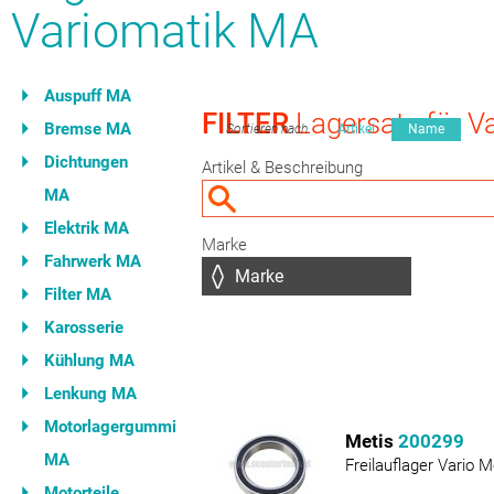
Variomatik MA
Auspuff MA
FILTER
Lagersatz für V
Bremse MA
Sortieren nach
Artikel
Name
Dichtungen
Artikel & Beschreibung
MA
Elektrik MA
Marke
Fahrwerk MA
Filter MA
Karosserie
Kühlung MA
Lenkung MA
Motorlagergummi
Metis
200299
MA
Freilauflager Vario 
Motorteile