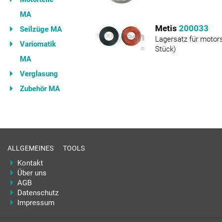
MA
Metis
200033
Seilzüge MA
Lagersatz für motors
Variomatik
Stück)
MA
Verglasung
Zubehör MA
ALLGEMEINES
TOOLS
Kontakt
Über uns
AGB
Datenschutz
Impressum