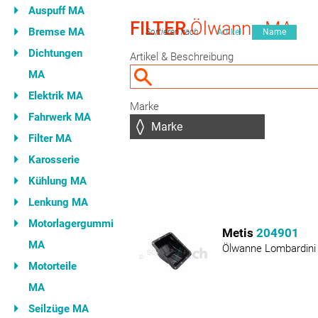
Auspuff MA
FILTER
Ölwanne MA
Bremse MA
Sortieren nach
Artikel
Name
Dichtungen
Artikel & Beschreibung
MA
Elektrik MA
Marke
Fahrwerk MA
Filter MA
Karosserie
Kühlung MA
Lenkung MA
Motorlagergummi
Metis
204901
MA
Ölwanne Lombardini
Motorteile
MA
Seilzüge MA