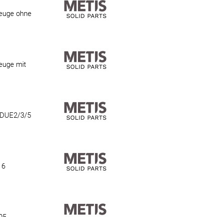
zeuge ohne
euge mit
r DUE2/3/5
 6