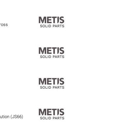
ross
ution (JS66)