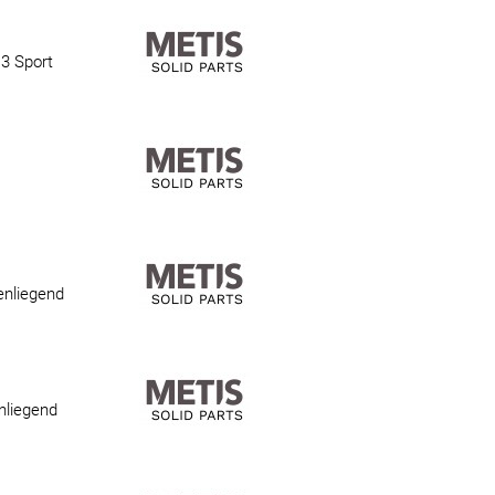
3 Sport
enliegend
nliegend