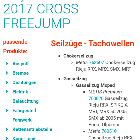
2017 CROSS
FREEJUMP
passende
Seilzüge - Tachowellen
Produkte:
Chokerseilzug
Metis
763507
Chokerseilzug
Auspuff
Rieju RRX, MRX, SMX, MRT
Bremse
Gasseilzug
Dichtungen
Gasseilzug Moped
Elektrik -
METIS Premium
760020
Gasseilzug
Beleuchtung
Rieju RRX, SPIKE-X,
Fahrgestell -
MRT, MRX ab 2005,
SMX ab 2005 mit
Fahrwerk
Pricol Ölpumpe
Kettenantriebsteile
Metis
760510
Gasseilzug Rieju RRX,
Kugel- und