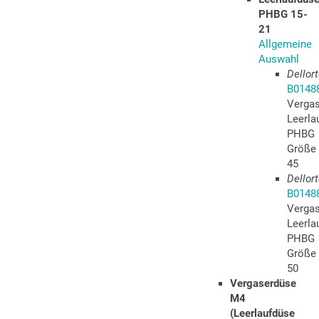
PHBG 15-
21
Allgemeine
Auswahl
Dellor
B0148
Verga
Leerla
PHBG
Größe
45
Dellor
B0148
Verga
Leerla
PHBG
Größe
50
Vergaserdüse
M4
(Leerlaufdüse