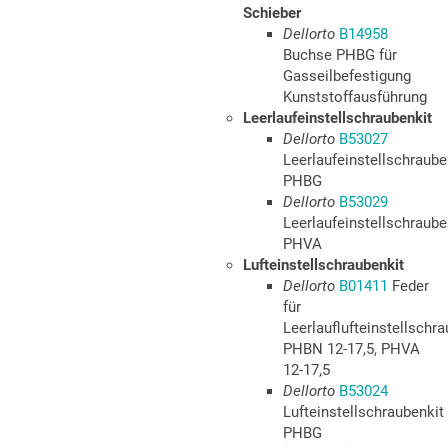
Schieber
Dellorto
B14958
Buchse PHBG für
Gasseilbefestigung
Kunststoffausführung
Leerlaufeinstellschraubenkit
Dellorto
B53027
Leerlaufeinstellschraube
PHBG
Dellorto
B53029
Leerlaufeinstellschraube
PHVA
Lufteinstellschraubenkit
Dellorto
B01411
Feder
für
Leerlauflufteinstellschr
PHBN 12-17,5, PHVA
12-17,5
Dellorto
B53024
Lufteinstellschraubenkit
PHBG