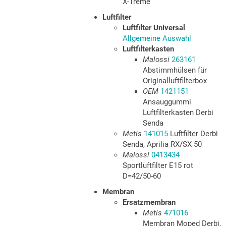
X-Treme
Luftfilter
Luftfilter Universal
Allgemeine Auswahl
Luftfilterkasten
Malossi
263161
Abstimmhülsen für
Originalluftfilterbox
OEM
1421151
Ansauggummi
Luftfilterkasten Derbi
Senda
Metis
141015
Luftfilter Derbi
Senda, Aprilia RX/SX 50
Malossi
0413434
Sportluftfilter E15 rot
D=42/50-60
Membran
Ersatzmembran
Metis
471016
Membran Moped Derbi,