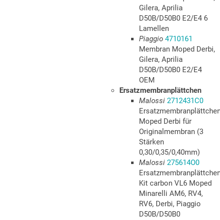
Gilera, Aprilia
D50B/D50B0 E2/E4 6
Lamellen
Piaggio
4710161
Membran Moped Derbi,
Gilera, Aprilia
D50B/D50B0 E2/E4
OEM
Ersatzmembranplättchen
Malossi
2712431C0
Ersatzmembranplättche
Moped Derbi für
Originalmembran (3
Stärken
0,30/0,35/0,40mm)
Malossi
275614O0
Ersatzmembranplättche
Kit carbon VL6 Moped
Minarelli AM6, RV4,
RV6, Derbi, Piaggio
D50B/D50B0