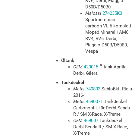
RV6, Derbi, Piaggio
D50B/D50B0
Malossi
274235K0
Sportmembran
carboon VL 6 komplett
Moped Minarelli AM6,
RV4, RV6, Derbi,
Piaggio D50B/D50B0,
Vespa
Öltank
OEM
423015
Öltank Aprilia,
Derbi, Gilera
Tankdeckel
Metis
740803
Schloßkit Rieju
2016-
Metis
4690071
Tankdeckel
Carbonoptik für Derbi Senda
R / SM X-Race, X-Treme
OEM
469007
Tankdeckel
Derbi Senda R / SM X-Race,
X-Treme