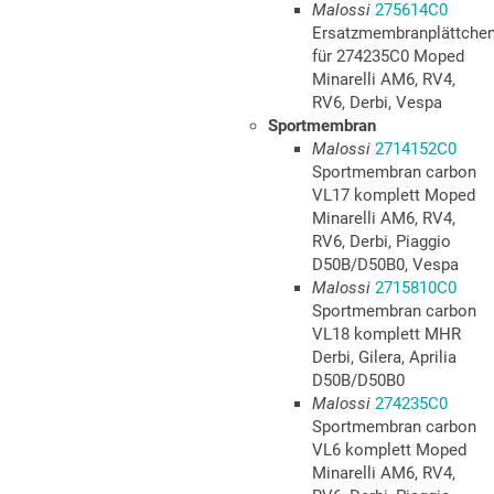
Malossi
275614C0
Ersatzmembranplättche
für 274235C0 Moped
Minarelli AM6, RV4,
RV6, Derbi, Vespa
Sportmembran
Malossi
2714152C0
Sportmembran carbon
VL17 komplett Moped
Minarelli AM6, RV4,
RV6, Derbi, Piaggio
D50B/D50B0, Vespa
Malossi
2715810C0
Sportmembran carbon
VL18 komplett MHR
Derbi, Gilera, Aprilia
D50B/D50B0
Malossi
274235C0
Sportmembran carbon
VL6 komplett Moped
Minarelli AM6, RV4,