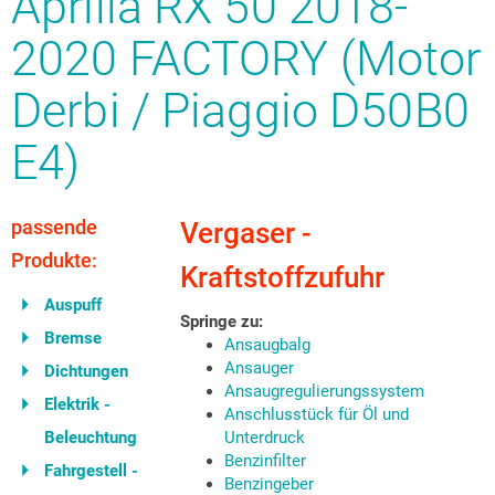
Aprilia RX 50 2018-
2020 FACTORY (Motor
Derbi / Piaggio D50B0
E4)
passende
Vergaser -
Produkte:
Kraftstoffzufuhr
Auspuff
Springe zu:
Bremse
Ansaugbalg
Ansauger
Dichtungen
Ansaugregulierungssystem
Elektrik -
Anschlusstück für Öl und
Beleuchtung
Unterdruck
Benzinfilter
Fahrgestell -
Benzingeber