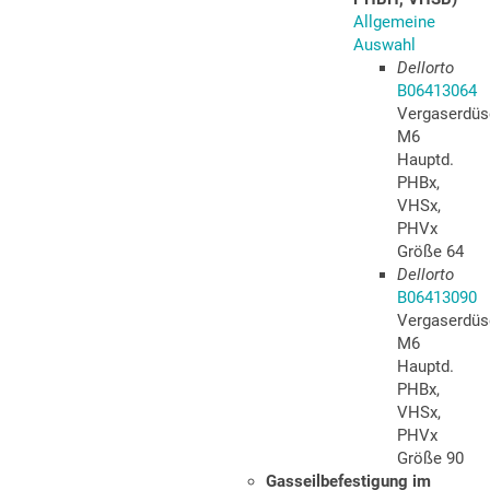
Allgemeine
Auswahl
Dellorto
B06413064
Vergaserdüs
M6
Hauptd.
PHBx,
VHSx,
PHVx
Größe 64
Dellorto
B06413090
Vergaserdüs
M6
Hauptd.
PHBx,
VHSx,
PHVx
Größe 90
Gasseilbefestigung im