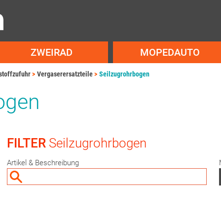
ZWEIRAD
MOPEDAUTO
stoffzufuhr
Vergaserersatzteile
Seilzugrohrbogen
ogen
FILTER
Seilzugrohrbogen
Artikel & Beschreibung