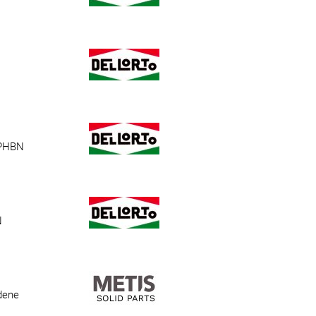
 PHBN
N
dene