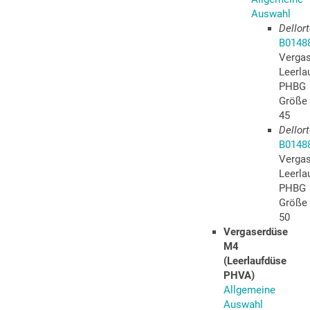
Auswahl
Dellor
B0148
Verga
Leerla
PHBG
Größe
45
Dellor
B0148
Verga
Leerla
PHBG
Größe
50
Vergaserdüse
M4
(Leerlaufdüse
PHVA)
Allgemeine
Auswahl