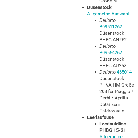
Größe 50
Düsenstock
Allgemeine Auswahl
Dellorto
B09511262
Düsenstock
PHBG AN262
Dellorto
B09654262
Düsenstock
PHBG AU262
Dellorto
465014
Düsenstock
PHVA HM Größe
208 für Piaggio /
Derbi / Aprilia
D50B zum
Entdrosseln
Leerlaufdüse
Leerlaufdüse
PHBG 15-21
Allgemeine