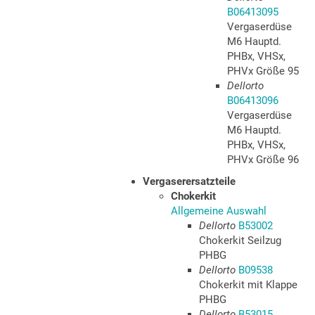
B06413095
Vergaserdüse
M6 Hauptd.
PHBx, VHSx,
PHVx Größe 95
Dellorto
B06413096
Vergaserdüse
M6 Hauptd.
PHBx, VHSx,
PHVx Größe 96
Vergaserersatzteile
Chokerkit
Allgemeine Auswahl
Dellorto
B53002
Chokerkit Seilzug
PHBG
Dellorto
B09538
Chokerkit mit Klappe
PHBG
Dellorto
B53015