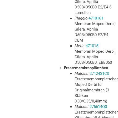
Gilera, Aprilia
D50B/D50B0 E2/E4 6
Lamellen
Piaggio
4710161
Membran Moped Derbi,
Gilera, Aprilia
D50B/D50B0 E2/E4
OEM
Metis
471015
Membran Moped Derbi,
Gilera, Aprilia
D50B/D50B0, EBE050
Ersatzmembranplättchen
Malossi
2712431C0
Ersatzmembranplättche
Moped Derbi für
Originalmembran (3
Stärken
0,30/0,35/0,40mm)
Malossi
275614O0
Ersatzmembranplättche
Kit carbon VL6 Moped