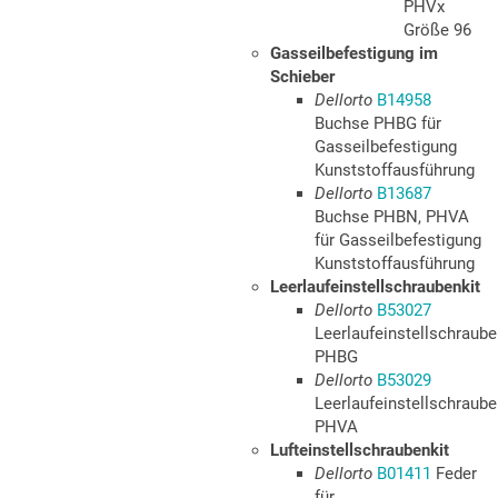
PHVx
Größe 96
Gasseilbefestigung im
Schieber
Dellorto
B14958
Buchse PHBG für
Gasseilbefestigung
Kunststoffausführung
Dellorto
B13687
Buchse PHBN, PHVA
für Gasseilbefestigung
Kunststoffausführung
Leerlaufeinstellschraubenkit
Dellorto
B53027
Leerlaufeinstellschraube
PHBG
Dellorto
B53029
Leerlaufeinstellschraube
PHVA
Lufteinstellschraubenkit
Dellorto
B01411
Feder
für