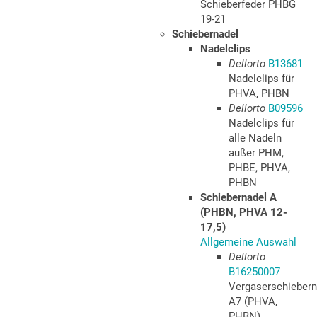
Schieberfeder PHBG
19-21
Schiebernadel
Nadelclips
Dellorto
B13681
Nadelclips für
PHVA, PHBN
Dellorto
B09596
Nadelclips für
alle Nadeln
außer PHM,
PHBE, PHVA,
PHBN
Schiebernadel A
(PHBN, PHVA 12-
17,5)
Allgemeine Auswahl
Dellorto
B16250007
Vergaserschiebern
A7 (PHVA,
PHBN)