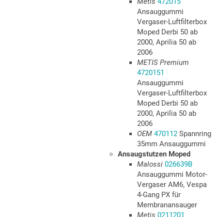
Metis
472015
Ansauggummi
Vergaser-Luftfilterbox
Moped Derbi 50 ab
2000, Aprilia 50 ab
2006
METIS Premium
4720151
Ansauggummi
Vergaser-Luftfilterbox
Moped Derbi 50 ab
2000, Aprilia 50 ab
2006
OEM
470112
Spannring
35mm Ansauggummi
Ansaugstutzen Moped
Malossi
026639B
Ansauggummi Motor-
Vergaser AM6, Vespa
4-Gang PX für
Membranansauger
Metis
0211201