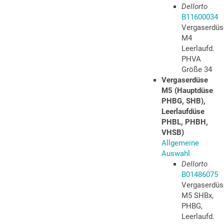
Dellorto
B11600034
Vergaserdüs
M4
Leerlaufd.
PHVA
Größe 34
Vergaserdüse
M5 (Hauptdüse
PHBG, SHB),
Leerlaufdüse
PHBL, PHBH,
VHSB)
Allgemeine
Auswahl
Dellorto
B01486075
Vergaserdüs
M5 SHBx,
PHBG,
Leerlaufd.