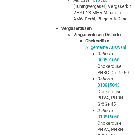
Malossi
1613526
(Tuningvergaser) Vergaserkit
VHST 28 MHR Minarelli
AM6, Derbi, Piaggio 6-Gang
Vergaserdüsen
Vergaserdüsen Dellorto
Chokerdüse
Allgemeine Auswahl
Dellorto
B09501060
Chokerdüse
PHBG Größe 60
Dellorto
B13815045
Chokerdüse
PHVA, PHBN
Größe 45
Dellorto
B13815050
Chokerdüse
PHVA, PHBN