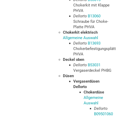
Chokerkit mit Klappe
PHVA
Dellorto
B13060
Schraube für Choke-
Platte PHVA
Chokerkit elektrisch
Allgemeine Auswahl
Dellorto
B13693
Chokerbefestigungsplät
PHVA
Deckel oben
Dellorto
B53031
Vergaserdeckel PHBG
Düsen
Vergaserdüsen
Dellorto
Chokerdüse
Allgemeine
Auswahl
Dellorto
B09501060