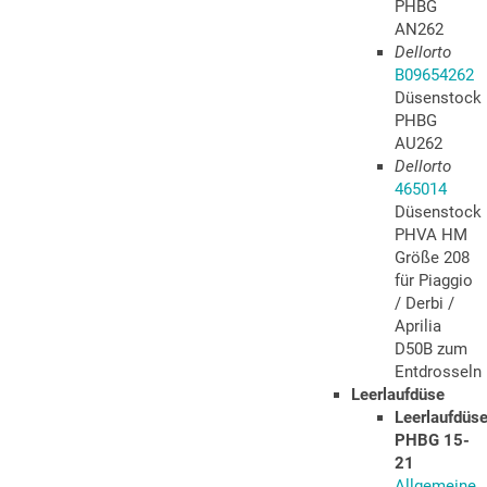
PHBG
AN262
Dellorto
B09654262
Düsenstock
PHBG
AU262
Dellorto
465014
Düsenstock
PHVA HM
Größe 208
für Piaggio
/ Derbi /
Aprilia
D50B zum
Entdrosseln
Leerlaufdüse
Leerlaufdüs
PHBG 15-
21
Allgemeine