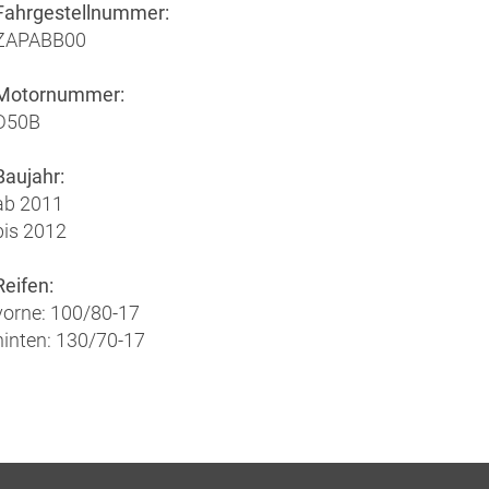
Fahrgestellnummer:
ZAPABB00
Motornummer:
D50B
Baujahr:
ab 2011
bis 2012
Reifen:
vorne: 100/80-17
hinten: 130/70-17