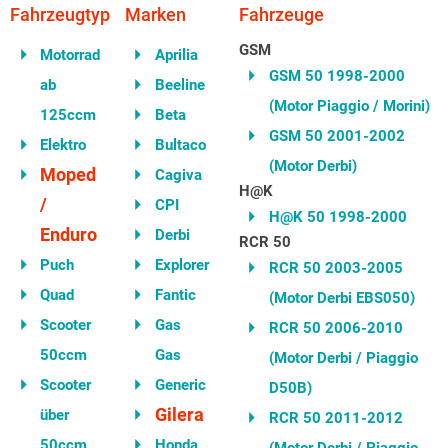
Fahrzeugtyp
Marken
Fahrzeuge
GSM
Motorrad
Aprilia
GSM 50 1998-2000
ab
Beeline
(Motor Piaggio / Morini)
125ccm
Beta
GSM 50 2001-2002
Elektro
Bultaco
(Motor Derbi)
Moped
Cagiva
H@K
/
CPI
H@K 50 1998-2000
Enduro
Derbi
RCR 50
Puch
Explorer
RCR 50 2003-2005
Quad
Fantic
(Motor Derbi EBS050)
Scooter
Gas
RCR 50 2006-2010
50ccm
Gas
(Motor Derbi / Piaggio
Scooter
Generic
D50B)
Gilera
über
RCR 50 2011-2012
50ccm
Honda