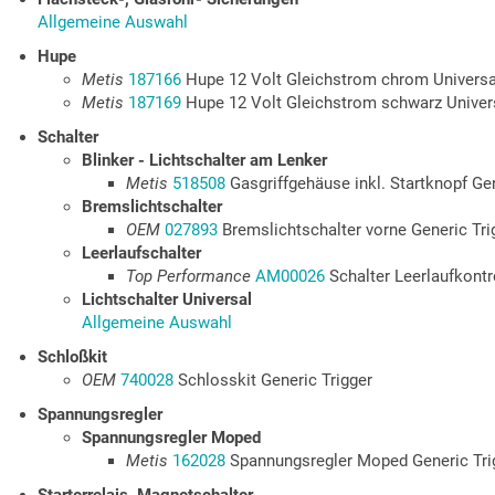
Allgemeine Auswahl
Hupe
Metis
187166
Hupe 12 Volt Gleichstrom chrom Universa
Metis
187169
Hupe 12 Volt Gleichstrom schwarz Univers
Schalter
Blinker - Lichtschalter am Lenker
Metis
518508
Gasgriffgehäuse inkl. Startknopf Gen
Bremslichtschalter
OEM
027893
Bremslichtschalter vorne Generic Tri
Leerlaufschalter
Top Performance
AM00026
Schalter Leerlaufkont
Lichtschalter Universal
Allgemeine Auswahl
Schloßkit
OEM
740028
Schlosskit Generic Trigger
Spannungsregler
Spannungsregler Moped
Metis
162028
Spannungsregler Moped Generic Tri