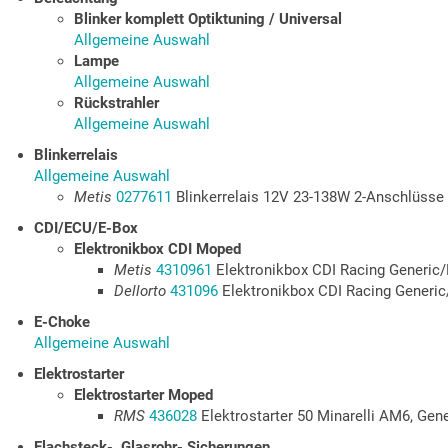
Blinker komplett Optiktuning / Universal
Allgemeine Auswahl
Lampe
Allgemeine Auswahl
Rückstrahler
Allgemeine Auswahl
Blinkerrelais
Allgemeine Auswahl
Metis
0277611
Blinkerrelais 12V 23-138W 2-Anschlüsse
CDI/ECU/E-Box
Elektronikbox CDI Moped
Metis
4310961
Elektronikbox CDI Racing Generic
Dellorto
431096
Elektronikbox CDI Racing Generi
E-Choke
Allgemeine Auswahl
Elektrostarter
Elektrostarter Moped
RMS
436028
Elektrostarter 50 Minarelli AM6, Gene
Flachsteck-, Glasrohr- Sicherungen