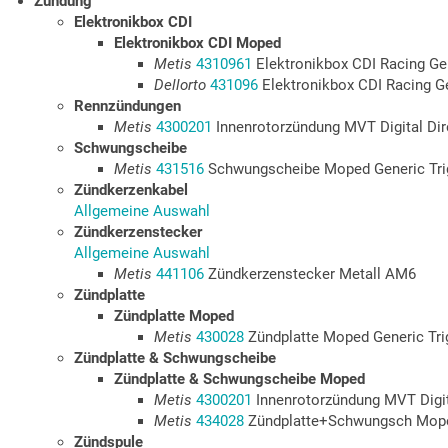
Zündung
Elektronikbox CDI
Elektronikbox CDI Moped
Metis
4310961
Elektronikbox CDI Racing G
Dellorto
431096
Elektronikbox CDI Racing 
Rennzündungen
Metis
4300201
Innenrotorzündung MVT Digital D
Schwungscheibe
Metis
431516
Schwungscheibe Moped Generic Tri
Zündkerzenkabel
Allgemeine Auswahl
Zündkerzenstecker
Allgemeine Auswahl
Metis
441106
Zündkerzenstecker Metall AM6
Zündplatte
Zündplatte Moped
Metis
430028
Zündplatte Moped Generic Tri
Zündplatte & Schwungscheibe
Zündplatte & Schwungscheibe Moped
Metis
4300201
Innenrotorzündung MVT Digi
Metis
434028
Zündplatte+Schwungsch Moped
Zündspule