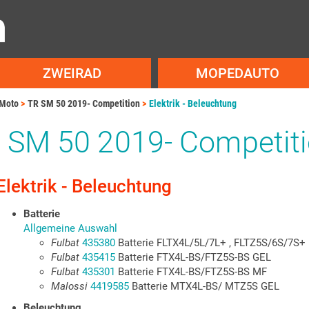
ZWEIRAD
MOPEDAUTO
Moto
TR SM 50 2019- Competition
Elektrik - Beleuchtung
 SM 50 2019- Competit
Elektrik - Beleuchtung
Batterie
Allgemeine Auswahl
Fulbat
435380
Batterie FLTX4L/5L/7L+ , FLTZ5S/6S/7S+ 
Fulbat
435415
Batterie FTX4L-BS/FTZ5S-BS GEL
Fulbat
435301
Batterie FTX4L-BS/FTZ5S-BS MF
Malossi
4419585
Batterie MTX4L-BS/ MTZ5S GEL
Beleuchtung