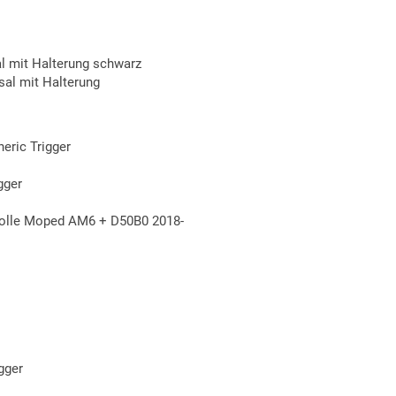
l mit Halterung schwarz
al mit Halterung
eric Trigger
gger
rolle Moped AM6 + D50B0 2018-
gger