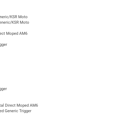
eneric/KSR Moto
Generic/KSR Moto
irect Moped AM6
gger
gger
tal Direct Moped AM6
 Generic Trigger