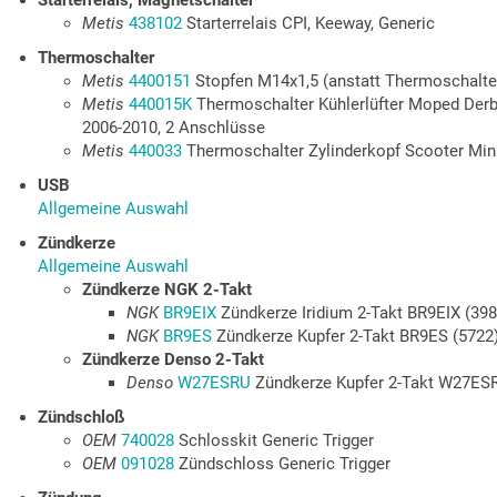
Starterrelais, Magnetschalter
Metis
438102
Starterrelais CPI, Keeway, Generic
Thermoschalter
Metis
4400151
Stopfen M14x1,5 (anstatt Thermoschalte
Metis
440015K
Thermoschalter Kühlerlüfter Moped Derbi
2006-2010, 2 Anschlüsse
Metis
440033
Thermoschalter Zylinderkopf Scooter Min
USB
Allgemeine Auswahl
Zündkerze
Allgemeine Auswahl
Zündkerze NGK 2-Takt
NGK
BR9EIX
Zündkerze Iridium 2-Takt BR9EIX (398
NGK
BR9ES
Zündkerze Kupfer 2-Takt BR9ES (5722
Zündkerze Denso 2-Takt
Denso
W27ESRU
Zündkerze Kupfer 2-Takt W27ESR
Zündschloß
OEM
740028
Schlosskit Generic Trigger
OEM
091028
Zündschloss Generic Trigger