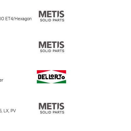
GGIO ET4/Hexagon
er
5, LX, PV