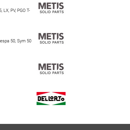
, LX, PV, PGO T-
 Vespa 50, Sym 50