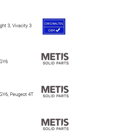
ht 3, Vivacity 3
 GY6
, GY6, Peugeot 4T