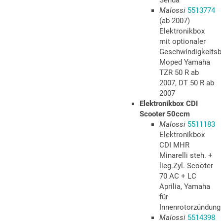
Senda
Malossi
5513774
(ab 2007)
Elektronikbox
mit optionaler
Geschwindigkeits
Moped Yamaha
TZR 50 R ab
2007, DT 50 R ab
2007
Elektronikbox CDI
Scooter 50ccm
Malossi
5511183
Elektronikbox
CDI MHR
Minarelli steh. +
lieg.Zyl. Scooter
70 AC + LC
Aprilia, Yamaha
für
Innenrotorzündung
Malossi
5514398