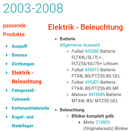
2003-2008
passende
Elektrik - Beleuchtung
Produkte:
Batterie
Allgemeine Auswahl
Auspuff
Fulbat
435380
Batterie
Bremse
FLTX4L/5L/7L+ ,
FLTZ5S/6S/7S+ Lithium
Dichtungen
Fulbat
435415
Batterie
Elektrik -
FTX4L-BS/FTZ5S-BS GEL
Beleuchtung
Fulbat
435301
Batterie
FTX4L-BS/FTZ5S-BS MF
Fahrgestell -
Malossi
4419585
Batterie
Fahrwerk
MTX4L-BS/ MTZ5S GEL
Kettenantriebsteile
Beleuchtung
Blinker komplett gelb
Kugel- und
Metis
219003
Nadellager
(Originalersatz) Blinker