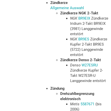
Zündkerze
Allgemeine Auswahl
Zündkerze NGK 2-Takt
NGK
BR9EIX
Zündkerze
Iridium 2-Takt BR9EIX
(3981) Langgewinde
entstört
NGK
BR9ES
Zündkerze
Kupfer 2-Takt BR9ES
(5722) Langgewinde
entstört
Zündkerze Denso 2-Takt
Denso
W27ESRU
Zündkerze Kupfer 2-
Takt W27ESR-U
Langgewinde entstört
Zündung
Drehzahlbegrenzung
elektronisch
Metis
5587671
(bis
2006)