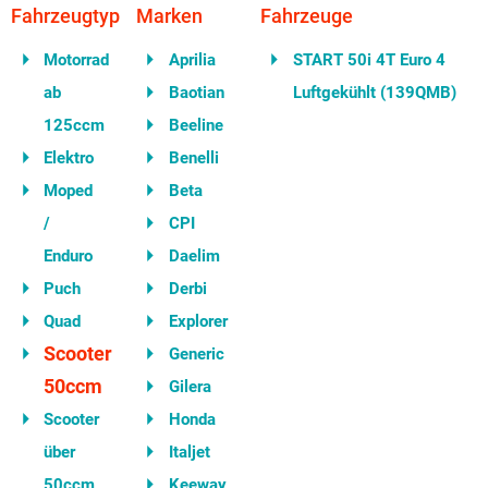
Fahrzeugtyp
Marken
Fahrzeuge
Motorrad
Aprilia
START 50i 4T Euro 4
ab
Baotian
Luftgekühlt (139QMB)
125ccm
Beeline
Elektro
Benelli
Moped
Beta
/
CPI
Enduro
Daelim
Puch
Derbi
Quad
Explorer
Scooter
Generic
50ccm
Gilera
Scooter
Honda
über
Italjet
50ccm
Keeway