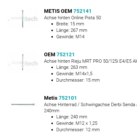
METIS OEM
752141
Achse hinten Online Pista 50
Breite:
15
mm
Länge:
267
mm
Gewinde:
M14
OEM
752121
Achse hinten Rieju MRT PRO 50/125i E4/E5 A
Länge:
263
mm
Gewinde:
M14x1,5
Durchmesser:
15
mm
Metis
752101
Achse Hinterrad / Schwingachse Derbi Senda
240mm
Länge:
240
mm
Gewinde:
M12 x 1,25
Durchmesser:
12
mm