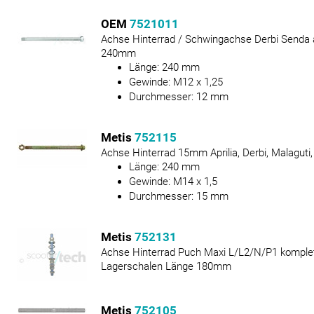
OEM
7521011
Achse Hinterrad / Schwingachse Derbi Senda
240mm
Länge:
240
mm
Gewinde:
M12 x 1,25
Durchmesser:
12
mm
Metis
752115
Achse Hinterrad 15mm Aprilia, Derbi, Malaguti,
Länge:
240
mm
Gewinde:
M14 x 1,5
Durchmesser:
15
mm
Metis
752131
Achse Hinterrad Puch Maxi L/L2/N/P1 komplet
Lagerschalen Länge 180mm
Metis
752105