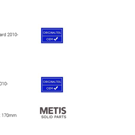
ard 2010-
010-
 x 170mm