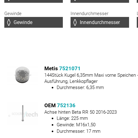
Gewinde
Innendurchmesser
Metis
7521071
144Stück Kugel 6,35mm Maxi vorne Speichen 
Ausführung, Lenkkopflager
Durchmesser:
6,35
mm
OEM
752136
Achse hinten Beta RR 50 2016-2023
Länge:
225
mm
Gewinde:
M16x1,50
Durchmesser:
17
mm