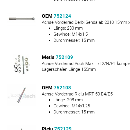
OEM
752124
Achse Vorderrad Derbi Senda ab 2010 15mm
Länge:
230
mm
Gewinde:
M14x1,5
Durchmesser:
15
mm
Metis
752109
Achse Vorderrad Puch Maxi L/L2/N/P1 komple
Lagerschalen Länge 155mm
OEM
752108
Achse Vorderrad Rieju MRT 50 E4/E5
Länge:
208
mm
Gewinde:
M14x1,25
Durchmesser:
15
mm
Rieju
752129