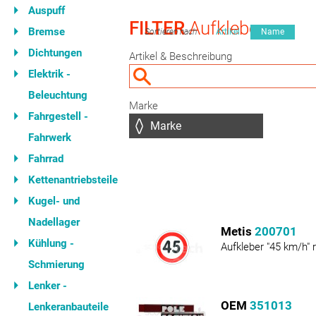
Auspuff
FILTER
Aufkleber
Bremse
Sortieren nach
Artikel
Name
Dichtungen
Artikel & Beschreibung
Elektrik -
Beleuchtung
Marke
Fahrgestell -
Fahrwerk
Fahrrad
Kettenantriebsteile
Kugel- und
Nadellager
Metis
200701
Kühlung -
Aufkleber "45 km/h" 
Schmierung
Lenker -
OEM
351013
Lenkeranbauteile