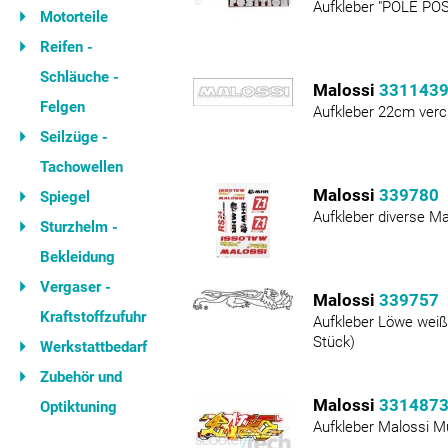
Aufkleber "POLE POSI
Motorteile
Reifen -
Schläuche -
Malossi
331143
Felgen
Aufkleber 22cm verc
Seilzüge -
Tachowellen
Malossi
339780
Spiegel
Aufkleber diverse Ma
Sturzhelm -
Bekleidung
Vergaser -
Malossi
339757
Kraftstoffzufuhr
Aufkleber Löwe weiß
Stück)
Werkstattbedarf
Zubehör und
Malossi
331487
Optiktuning
Aufkleber Malossi M