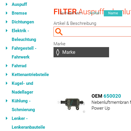
Auspuff
FILTER
Auspuffnebenl
Bremse
Sortieren nach
Artikel
Name
Dichtungen
Artikel & Beschreibung
Elektrik -
Beleuchtung
Marke
Fahrgestell -
Fahrwerk
Fahrrad
Kettenantriebsteile
Kugel- und
Nadellager
OEM
650020
Kühlung -
Nebenluftmembran M
Power Up
Schmierung
Lenker -
Lenkeranbauteile