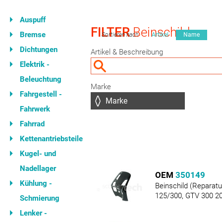
Auspuff
FILTER
Beinschild
Bremse
Sortieren nach
Artikel
Name
Dichtungen
Artikel & Beschreibung
Elektrik -
Beleuchtung
Marke
Fahrgestell -
Fahrwerk
Fahrrad
Kettenantriebsteile
Kugel- und
Nadellager
OEM
350149
Kühlung -
Beinschild (Reparat
125/300, GTV 300 2
Schmierung
Lenker -