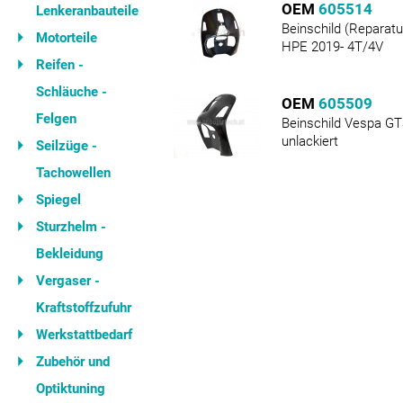
OEM
605514
Lenkeranbauteile
Beinschild (Reparat
Motorteile
HPE 2019- 4T/4V
Reifen -
Schläuche -
OEM
605509
Felgen
Beinschild Vespa GT
unlackiert
Seilzüge -
Tachowellen
Spiegel
Sturzhelm -
Bekleidung
Vergaser -
Kraftstoffzufuhr
Werkstattbedarf
Zubehör und
Optiktuning