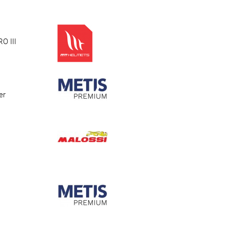
RO III
er