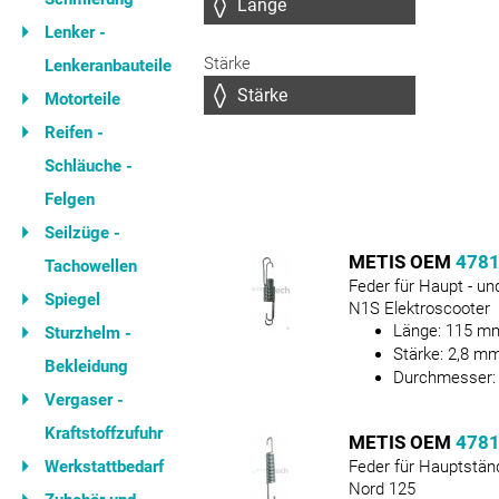
Lenker -
Stärke
Lenkeranbauteile
Motorteile
Reifen -
Schläuche -
Felgen
Seilzüge -
METIS OEM
478
Tachowellen
Feder für Haupt - un
Spiegel
N1S Elektroscooter
Länge:
115
m
Sturzhelm -
Stärke:
2,8
m
Bekleidung
Durchmesser
Vergaser -
Kraftstoffzufuhr
METIS OEM
478
Werkstattbedarf
Feder für Hauptstän
Nord 125