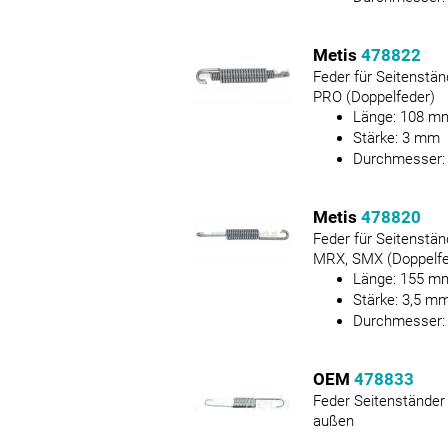
Metis
478822
Feder für Seitenstä
PRO (Doppelfeder)
Länge:
108
m
Stärke:
3
mm
Durchmesser
Metis
478820
Feder für Seitenstän
MRX, SMX (Doppelfe
Länge:
155
m
Stärke:
3,5
m
Durchmesser
OEM
478833
Feder Seitenständer
außen