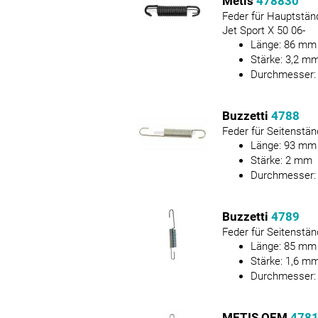
Metis
478830
Feder für Hauptstän
Jet Sport X 50 06-
Länge:
86
mm
Stärke:
3,2
m
Durchmesser
Buzzetti
4788
Feder für Seitenstän
Länge:
93
mm
Stärke:
2
mm
Durchmesser
Buzzetti
4789
Feder für Seitenstän
Länge:
85
mm
Stärke:
1,6
m
Durchmesser
METIS OEM
478