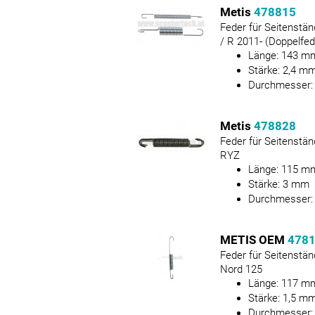
Metis
478815
Feder für Seitenstä
/ R 2011- (Doppelfed
Länge:
143
m
Stärke:
2,4
m
Durchmesser
Metis
478828
Feder für Seitenstän
RYZ
Länge:
115
m
Stärke:
3
mm
Durchmesser
METIS OEM
478
Feder für Seitenstän
Nord 125
Länge:
117
m
Stärke:
1,5
m
Durchmesser