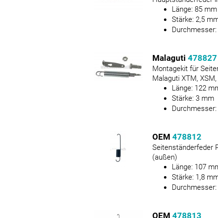
Länge:
85
mm
Stärke:
2,5
m
Durchmesser
Malaguti
478827
Montagekit für Seit
Malaguti XTM, XSM
Länge:
122
m
Stärke:
3
mm
Durchmesser
OEM
478812
Seitenständerfeder P
(außen)
Länge:
107
m
Stärke:
1,8
m
Durchmesser
OEM
478813