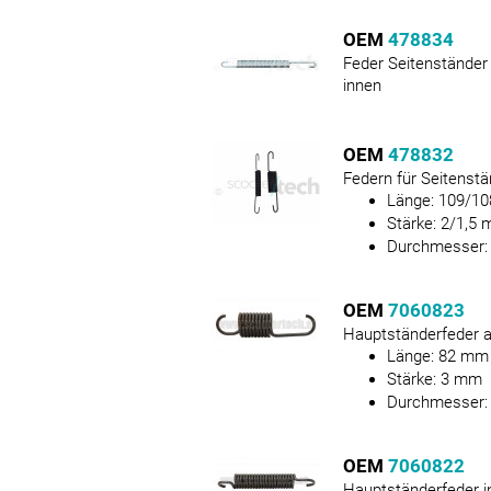
OEM
478834
Feder Seitenständer
innen
OEM
478832
Federn für Seitenst
Länge:
109/10
Stärke:
2/1,5
Durchmesser
OEM
7060823
Hauptständerfeder 
Länge:
82
mm
Stärke:
3
mm
Durchmesser
OEM
7060822
Hauptständerfeder 