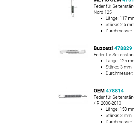
Feder für Seitenstä
Nord 125
Länge:
117
m
Stärke:
2,5
m
Durchmesser
Buzzetti
478829
Feder für Seitenstä
Länge:
125
m
Stärke:
3
mm
Durchmesser
OEM
478814
Feder für Seitenstä
/ R 2000-2010
Länge:
150
m
Stärke:
3
mm
Durchmesser