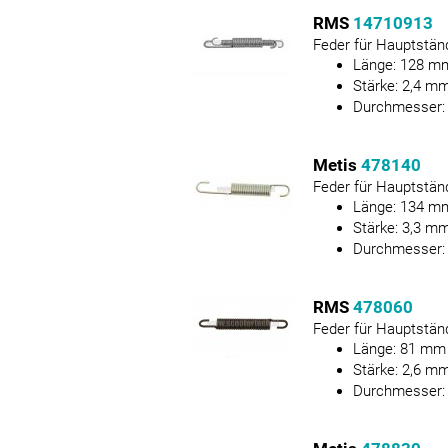
RMS
14710913
Feder für Hauptstän
Länge:
128
m
Stärke:
2,4
m
Durchmesser
Metis
478140
Feder für Hauptstän
Länge:
134
m
Stärke:
3,3
m
Durchmesser
RMS
478060
Feder für Hauptstän
Länge:
81
mm
Stärke:
2,6
m
Durchmesser