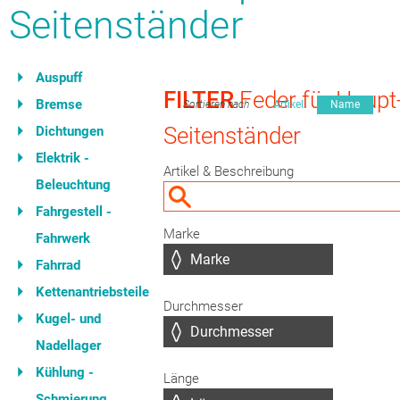
Seitenständer
Auspuff
FILTER
Feder für Haupt
Bremse
Sortieren nach
Artikel
Name
Seitenständer
Dichtungen
Elektrik -
Artikel & Beschreibung
Beleuchtung
Fahrgestell -
Marke
Fahrwerk
Fahrrad
Kettenantriebsteile
Durchmesser
Kugel- und
Nadellager
Kühlung -
Länge
Schmierung