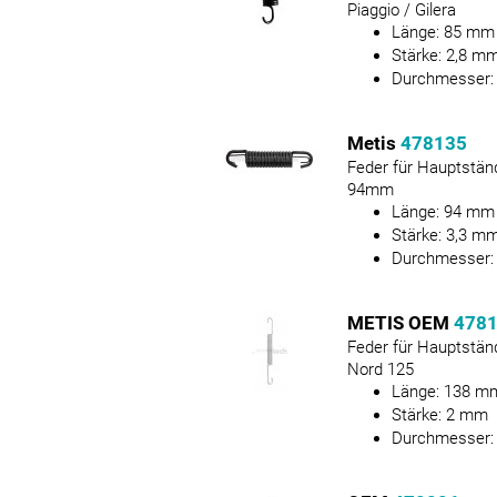
Piaggio / Gilera
Länge:
85
mm
Stärke:
2,8
m
Durchmesser
Metis
478135
Feder für Hauptstän
94mm
Länge:
94
mm
Stärke:
3,3
m
Durchmesser
METIS OEM
478
Feder für Hauptstän
Nord 125
Länge:
138
m
Stärke:
2
mm
Durchmesser