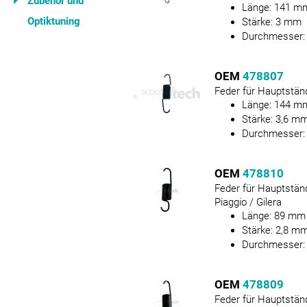
Zubehör und
Länge:
141
m
Optiktuning
Stärke:
3
mm
Durchmesser
OEM
478807
Feder für Hauptstän
Länge:
144
m
Stärke:
3,6
m
Durchmesser
OEM
478810
Feder für Hauptstän
Piaggio / Gilera
Länge:
89
mm
Stärke:
2,8
m
Durchmesser
OEM
478809
Feder für Hauptstän