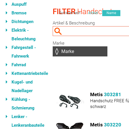
Auspuff
FILTER
Handschutz
Bremse
Sortieren nach
Artikel
Name
Dichtungen
Artikel & Beschreibung
Elektrik -
Beleuchtung
Marke
Fahrgestell -
Fahrwerk
Fahrrad
Kettenantriebsteile
Kugel- und
Nadellager
Metis
303281
Kühlung -
Handschutz FREE fü
schwarz
Schmierung
Lenker -
Metis
303220
Lenkeranbauteile