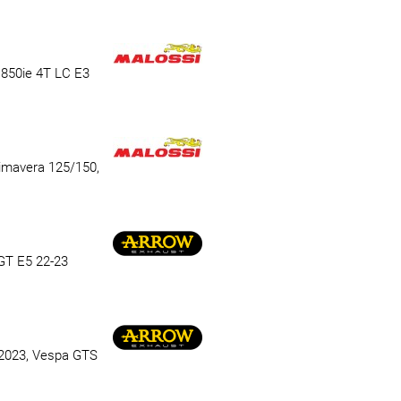
V 850ie 4T LC E3
rimavera 125/150,
 GT E5 22-23
/2023, Vespa GTS