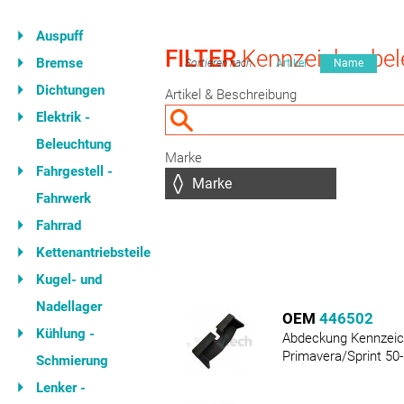
Auspuff
FILTER
Kennzeichenbel
Bremse
Sortieren nach
Artikel
Name
Dichtungen
Artikel & Beschreibung
Elektrik -
Beleuchtung
Marke
Fahrgestell -
Fahrwerk
Fahrrad
Kettenantriebsteile
Kugel- und
Nadellager
OEM
446502
Kühlung -
Abdeckung Kennzeic
Primavera/Sprint 50
Schmierung
Lenker -