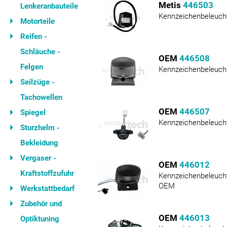
Metis
446503
Lenkeranbauteile
Kennzeichenbeleuch
Motorteile
Reifen -
Schläuche -
OEM
446508
Felgen
Kennzeichenbeleuch
Seilzüge -
Tachowellen
OEM
446507
Spiegel
Kennzeichenbeleuch
Sturzhelm -
Bekleidung
Vergaser -
OEM
446012
Kraftstoffzufuhr
Kennzeichenbeleuch
OEM
Werkstattbedarf
Zubehör und
OEM
446013
Optiktuning