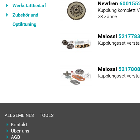
Newfren
600155
Werkstattbedarf
Kupplung komplett V
Zubehör und
23 Zähne
Optiktuning
Malossi
521778
Kupplungsset verstä
Malossi
521780
Kupplungsset verstä
ALLGEMEINES
TOOLS
Kontakt
Über uns
AGB