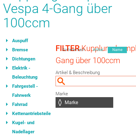
Vespa 4-Gang über
100ccm
Auspuff
FILTER
Kupplung kompl
Bremse
Sortieren nach
Artikel
Name
Gang über 100ccm
Dichtungen
Elektrik -
Artikel & Beschreibung
Beleuchtung
Fahrgestell -
Marke
Fahrwerk
Fahrrad
Kettenantriebsteile
Kugel- und
Nadellager