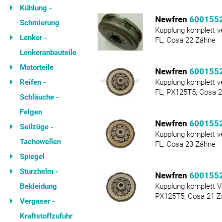
Kühlung -
Newfren
600155
Schmierung
Kupplung komplett v
Lenker -
FL, Cosa 22 Zähne
Lenkeranbauteile
Motorteile
Newfren
600155
Reifen -
Kupplung komplett v
FL, PX125T5, Cosa 
Schläuche -
Felgen
Newfren
600155
Seilzüge -
Kupplung komplett v
Tachowellen
FL, Cosa 23 Zähne
Spiegel
Sturzhelm -
Newfren
600155
Bekleidung
Kupplung komplett V
PX125T5, Cosa 21 Z
Vergaser -
Kraftstoffzufuhr