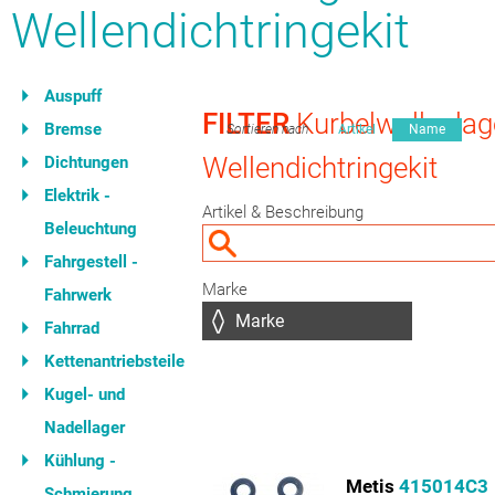
Wellendichtringekit
Auspuff
FILTER
Kurbelwellenlag
Bremse
Sortieren nach
Artikel
Name
Wellendichtringekit
Dichtungen
Elektrik -
Artikel & Beschreibung
Beleuchtung
Fahrgestell -
Marke
Fahrwerk
Fahrrad
Kettenantriebsteile
Kugel- und
Nadellager
Kühlung -
Metis
415014C3
Schmierung