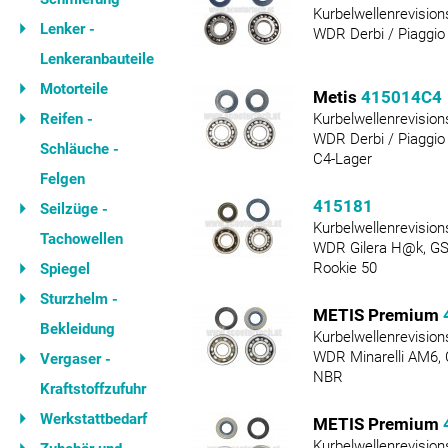
Kurbelwellenrevision
Lenker -
WDR Derbi / Piaggio
Lenkeranbauteile
Motorteile
Metis
415014C4
Reifen -
Kurbelwellenrevision
WDR Derbi / Piaggio
Schläuche -
C4-Lager
Felgen
415181
Seilzüge -
Kurbelwellenrevision
Tachowellen
WDR Gilera H@k, GS
Rookie 50
Spiegel
Sturzhelm -
METIS Premium
Bekleidung
Kurbelwellenrevision
WDR Minarelli AM6,
Vergaser -
NBR
Kraftstoffzufuhr
Werkstattbedarf
METIS Premium
Kurbelwellenrevision